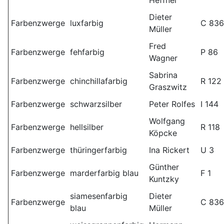
Heffner
Dieter
Farbenzwerge
luxfarbig
C 836
Müller
Fred
Farbenzwerge
fehfarbig
P 86
Wagner
Sabrina
Farbenzwerge
chinchillafarbig
R 122
Graszwitz
Farbenzwerge
schwarzsilber
Peter Rolfes
I 144
Wolfgang
Farbenzwerge
hellsilber
R 118
Köpcke
Farbenzwerge
thüringerfarbig
Ina Rickert
U 3
Günther
Farbenzwerge
marderfarbig blau
F 1
Kuntzky
siamesenfarbig
Dieter
Farbenzwerge
C 836
blau
Müller