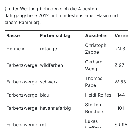
(In der Wertung befinden sich die 4 besten
Jahrgangstiere 2012 mit mindestens einer Häsin und
einem Rammler).
Rasse
Farbenschlag
Aussteller
Verei
Christoph
Hermelin
rotauge
RN 8
Zappe
Gerhard
Farbenzwerge
wildfarben
Z 97
Weng
Thomas
Farbenzwerge
schwarz
W 53
Pape
Farbenzwerge
blau
Heidi Rolfes
I 144
Steffen
Farbenzwerge
havannafarbig
I 101
Borchers
Lukas
Farbenzwerge
rot
SR 95