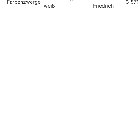
Farbenzwerge
G 571
weiß
Friedrich