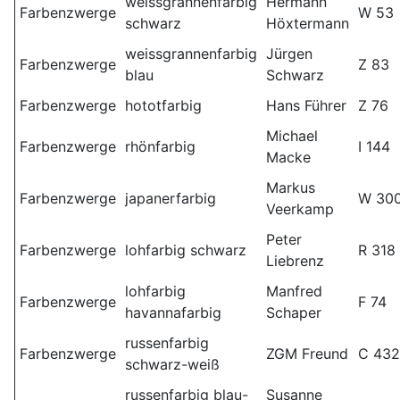
weissgrannenfarbig
Hermann
Farbenzwerge
W 53
schwarz
Höxtermann
weissgrannenfarbig
Jürgen
Farbenzwerge
Z 83
blau
Schwarz
Farbenzwerge
hototfarbig
Hans Führer
Z 76
Michael
Farbenzwerge
rhönfarbig
I 144
Macke
Markus
Farbenzwerge
japanerfarbig
W 30
Veerkamp
Peter
Farbenzwerge
lohfarbig schwarz
R 318
Liebrenz
lohfarbig
Manfred
Farbenzwerge
F 74
havannafarbig
Schaper
russenfarbig
Farbenzwerge
ZGM Freund
C 432
schwarz-weiß
russenfarbig blau-
Susanne